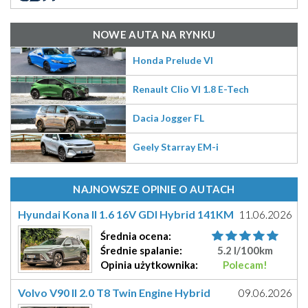
NOWE AUTA NA RYNKU
Honda Prelude VI
Renault Clio VI 1.8 E-Tech
Dacia Jogger FL
Geely Starray EM-i
NAJNOWSZE OPINIE O AUTACH
Hyundai Kona II 1.6 16V GDI Hybrid 141KM
11.06.2026
(G4LE)
Średnia
ocena
:
Średnie
spalanie:
5.2 l/100km
Opinia
użytkownika
:
Polecam!
Volvo V90 II 2.0 T8 Twin Engine Hybrid
09.06.2026