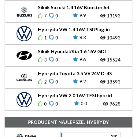
Silnik Suzuki 1.4 16V BoosterJet
Smart Hybrid 129KM K14D
9.9
7
0
13193
Hybryda VW 1.4 16V TSI Plug-in
Hybrid 204KM EA211
8.3
1
0
10493
Silnik Hyundai/Kia 1.6 16V GDI
Hybrid 141KM G4LE
9.6
3
0
15524
Hybryda Toyota 3.5 V6 24V D-4S
Hybrid e-CVT 299KM 2GR-FXE
9.2
2
0
18593
Hybryda VW 2.0 16V TFSI hybrid
245KM EA888evo
0.0
0
0
9628
PRODUCENT NAJLEPSZEJ HYBRYDY
2%
BMW