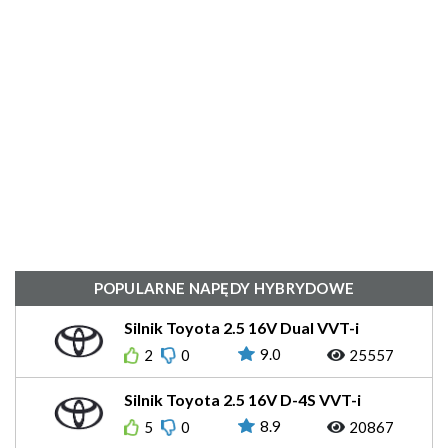
POPULARNE NAPĘDY HYBRYDOWE
Silnik Toyota 2.5 16V Dual VVT-i
Hybrid 197KM 2AR-FXE
9.0
2
0
25557
Silnik Toyota 2.5 16V D-4S VVT-i
Hybrid 223KM 2AR-FSE
8.9
5
0
20867