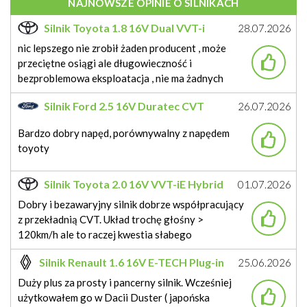
NAJNOWSZE OPINIE O SILNIKACH
Silnik Toyota 1.8 16V Dual VVT-i
28.07.2026
Hybrid 122KM 2ZR-FXE
nic lepszego nie zrobił żaden producent , może
przeciętne osiągi ale długowieczność i
bezproblemowa eksploatacja , nie ma żadnych
problemów, spalanie bdb, problemy nie znane ,
Silnik Ford 2.5 16V Duratec CVT
26.07.2026
mechanik , tylko przy wymianie oleju z filtrami ecvt
Hybrid 190KM BGCA
majstersztyk - prosty nie skomplikowany , jedyny
Bardzo dobry napęd, porównywalny z napędem
minus to aku 12 v , trzeba większy
toyoty
Silnik Toyota 2.0 16V VVT-iE Hybrid
01.07.2026
184KM M20A-FXS
Dobry i bezawaryjny silnik dobrze współpracujący
z przekładnią CVT. Układ trochę głośny >
120km/h ale to raczej kwestia słabego
wygłuszenia. Do charakterystycznego ,
Silnik Renault 1.6 16V E-TECH Plug-in
25.06.2026
monotonnego dźwięku przy przyśpieszaniu
Hybrid 158/160KM H4M
(nazywanego przez niektórych wyciem) można się
Duży plus za prosty i pancerny silnik. Wcześniej
przyzwyczaić, szczególnie , że daje się to słyszeć
użytkowałem go w Dacii Duster ( japońska