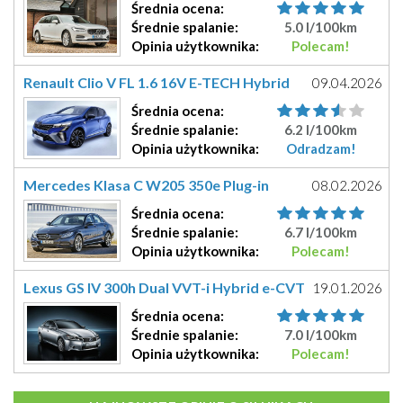
390KM (B4204T34)
Średnia
ocena
:
Średnie
spalanie:
5.0 l/100km
Opinia
użytkownika
:
Polecam!
Renault Clio V FL 1.6 16V E-TECH Hybrid
09.04.2026
MultiMode 143KM (H4M)
Średnia
ocena
:
Średnie
spalanie:
6.2 l/100km
Opinia
użytkownika
:
Odradzam!
Mercedes Klasa C W205 350e Plug-in
08.02.2026
Hybrid 279KM (M274.92)
Średnia
ocena
:
Średnie
spalanie:
6.7 l/100km
Opinia
użytkownika
:
Polecam!
Lexus GS IV 300h Dual VVT-i Hybrid e-CVT
19.01.2026
223KM (2AR-FSE)
Średnia
ocena
:
Średnie
spalanie:
7.0 l/100km
Opinia
użytkownika
:
Polecam!