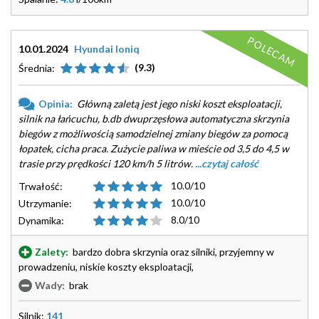
POLECAM
10.01.2024
Hyundai Ioniq
(9.3)
Średnia:
Opinia:
Główną zaletą jest jego niski koszt eksploatacji,
silnik na łańcuchu, b.db dwuprzęsłowa automatyczna skrzynia
biegów z możliwością samodzielnej zmiany biegów za pomocą
łopatek, cicha praca. Zużycie paliwa w mieście od 3,5 do 4,5 w
trasie przy prędkości 120 km/h 5 litrów.
...czytaj całość
10.0/10
Trwałość:
10.0/10
Utrzymanie:
8.0/10
Dynamika:
Zalety:
bardzo dobra skrzynia oraz silniki, przyjemny w
prowadzeniu, niskie koszty eksploatacji,
Wady:
brak
Silnik:
141