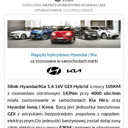
KATEGORIA:
NAPĘDY HYBRYDOWE HYUNDAI / KIA
OPUBLIKOWANE 17 LUTEGO 2022 R.
Napędy hybrydowe Hyundai / Kia
są stosowane w samochodach marki
Silnik Hyundai/Kia 1.6 16V GDI Hybrid
o mocy
105KM
z momentem obrotowym
147Nm
przy
4000 obr/min
miała zastosowanie w samochodach
Kia Niro
oraz
Hyundai Ioniq i Kona
. Bazą jest jednostka benzynowa
GDI
z wtryskiem bezpośrednim zespolona z napędem
elektrycznym.Do jednostki benzynowej został dołączony
silnik elektryczny o mocy
43KM
i momencie obrotowym