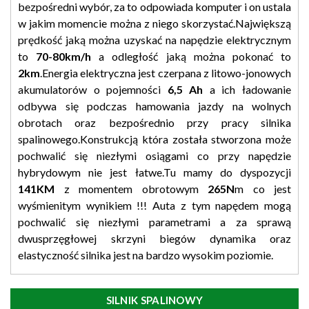
bezpośredni wybór, za to odpowiada komputer i on ustala
w jakim momencie można z niego skorzystać.Największą
prędkość jaką można uzyskać na napędzie elektrycznym
to
70-80km/h
a odległość jaką można pokonać to
2km
.Energia elektryczna jest czerpana z litowo-jonowych
akumulatorów o pojemności
6,5 Ah
a ich ładowanie
odbywa się podczas hamowania jazdy na wolnych
obrotach oraz bezpośrednio przy pracy silnika
spalinowego.Konstrukcją która została stworzona może
pochwalić się niezłymi osiągami co przy napędzie
hybrydowym nie jest łatwe.Tu mamy do dyspozycji
141KM
z momentem obrotowym
265N
m co jest
wyśmienitym wynikiem !!! Auta z tym napędem mogą
pochwalić się niezłymi parametrami a za sprawą
dwusprzęgłowej skrzyni biegów dynamika oraz
elastyczność silnika jest na bardzo wysokim poziomie.
SILNIK SPALINOWY