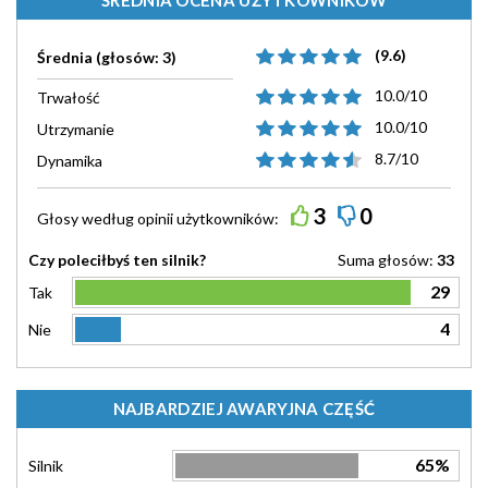
(9.6)
Średnia (głosów: 3)
10.0/10
Trwałość
10.0/10
Utrzymanie
8.7/10
Dynamika
3
0
Głosy według
opinii
użytkowników:
Czy poleciłbyś ten silnik?
Suma głosów:
33
29
Tak
4
Nie
NAJBARDZIEJ AWARYJNA CZĘŚĆ
65%
Silnik