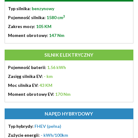
Typ silnika:
benzynowy
3
Pojemność silnika:
1580 cm
Zakres mocy:
105 KM
Moment obrotowy:
147 Nm
SILNIK ELEKTRYCZNY
Pojemność baterii:
1.56 kWh
Zasięg silnika EV:
- km
Moc silnika EV:
43 KM
Moment obrotowy EV:
170 Nm
NAPĘD HYBRYDOWY
Typ hybrydy:
FHEV (pełna)
Zużycie energii:
- kWh/100km