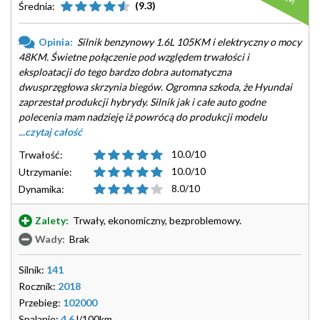
(9.3)
Średnia:
Opinia:
Silnik benzynowy 1.6L 105KM i elektryczny o mocy
48KM. Świetne połączenie pod względem trwałości i
eksploatacji do tego bardzo dobra automatyczna
dwusprzęgłowa skrzynia biegów. Ogromna szkoda, że Hyundai
zaprzestał produkcji hybrydy. Silnik jak i całe auto godne
polecenia mam nadzieję iż powrócą do produkcji modelu
...czytaj całość
10.0/10
Trwałość:
10.0/10
Utrzymanie:
8.0/10
Dynamika:
Zalety:
Trwały, ekonomiczny, bezproblemowy.
Wady:
Brak
Silnik:
141
Rocznik:
2018
Przebieg:
102000
Spalanie:
4.6
l/100km