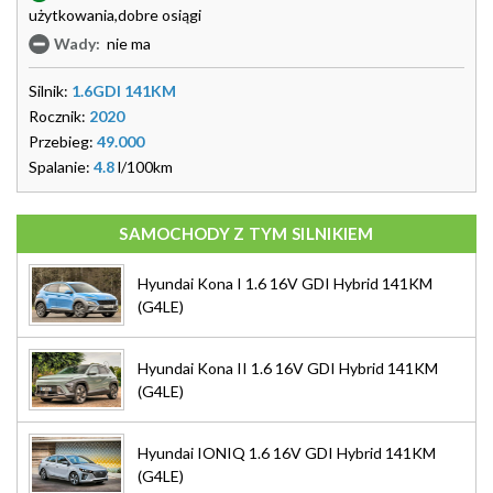
użytkowania,dobre osiągi
Wady:
nie ma
Silnik:
1.6GDI 141KM
Rocznik:
2020
Przebieg:
49.000
Spalanie:
4.8
l/100km
SAMOCHODY Z TYM SILNIKIEM
Hyundai Kona I 1.6 16V GDI Hybrid 141KM
(G4LE)
Hyundai Kona II 1.6 16V GDI Hybrid 141KM
(G4LE)
Hyundai IONIQ 1.6 16V GDI Hybrid 141KM
(G4LE)