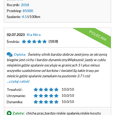
Rocznik:
2018
Przebieg:
85000
Spalanie:
4.5
l/100km
POLECAM
02.07.2023
Kia Niro
(10.0)
Średnia:
Opinia:
Świetny silnik bardzo dobrze zestrjony ze skrzynią
biegów jest cichy i bardzo dynamiczny.Większość jazdy w cyklu
miejskim gdzie spalanie oscyluje w granicach 5 l plus minus
wszystko uzależnione od korków i świateł.Są takie trasy po
mieście gdzie spalanie zamykam na poziomie 3.7 l cóż
...czytaj całość
10.0/10
Trwałość:
10.0/10
Utrzymanie:
10.0/10
Dynamika:
Zalety:
chicha prac,bardzo niskie spalanie,niskie koszty