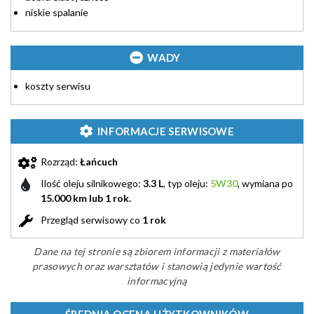
niskie spalanie
WADY
koszty serwisu
INFORMACJE SERWISOWE
Rozrząd:
Łańcuch
Ilość oleju silnikowego:
3.3 L
, typ oleju:
5W30
, wymiana po
15.000 km lub 1 rok.
Przegląd serwisowy co
1 rok
Dane na tej stronie są zbiorem informacji z materiałów
prasowych oraz warsztatów i stanowią jedynie wartość
informacyjną
ŚREDNIA OCENA UŻYTKOWNIKÓW