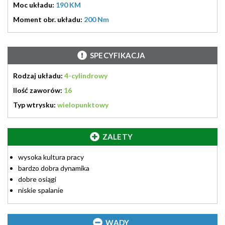
Moc układu:
190 KM
Moment obr. układu:
200 Nm
SPECYFIKACJA
Rodzaj układu:
4-cylindrowy
Ilość zaworów:
16
Typ wtrysku:
wielopunktowy
ZALETY
wysoka kultura pracy
bardzo dobra dynamika
dobre osiągi
niskie spalanie
WADY