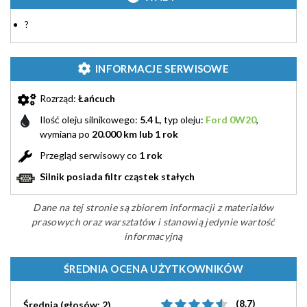
?
INFORMACJE SERWISOWE
Rozrząd:
Łańcuch
Ilość oleju silnikowego:
5.4 L
, typ oleju:
Ford 0W20
,
wymiana po
20.000 km lub 1 rok
Przegląd serwisowy co
1 rok
Silnik posiada filtr cząstek stałych
Dane na tej stronie są zbiorem informacji z materiałów
prasowych oraz warsztatów i stanowią jedynie wartość
informacyjną
ŚREDNIA OCENA UŻYTKOWNIKÓW
(8.7)
Średnia (głosów: 2)