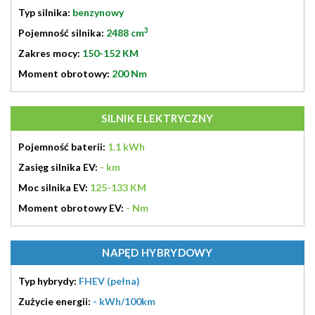
Typ silnika:
benzynowy
3
Pojemność silnika:
2488 cm
Zakres mocy:
150-152 KM
Moment obrotowy:
200 Nm
SILNIK ELEKTRYCZNY
Pojemność baterii:
1.1 kWh
Zasięg silnika EV:
- km
Moc silnika EV:
125-133 KM
Moment obrotowy EV:
- Nm
NAPĘD HYBRYDOWY
Typ hybrydy:
FHEV (pełna)
Zużycie energii:
- kWh/100km