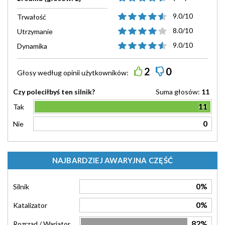
9.0/10
Trwałość
8.0/10
Utrzymanie
9.0/10
Dynamika
2
0
Głosy według
opinii
użytkowników:
Czy poleciłbyś ten silnik?
Suma głosów:
11
11
Tak
0
Nie
NAJBARDZIEJ AWARYJNA CZĘŚĆ
0%
Silnik
0%
Katalizator
82%
Rozrząd / Wariator