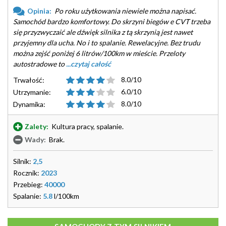
Opinia:
Po roku użytkowania niewiele można napisać.
Samochód bardzo komfortowy. Do skrzyni biegów e CVT trzeba
się przyzwyczaić ale dźwięk silnika z tą skrzynią jest nawet
przyjemny dla ucha. No i to spalanie. Rewelacyjne. Bez trudu
można zejść poniżej 6 litrów/100km w mieście. Przeloty
autostradowe to
...czytaj całość
8.0/10
Trwałość:
6.0/10
Utrzymanie:
8.0/10
Dynamika:
Zalety:
Kultura pracy, spalanie.
Wady:
Brak.
Silnik:
2,5
Rocznik:
2023
Przebieg:
40000
Spalanie:
5.8
l/100km