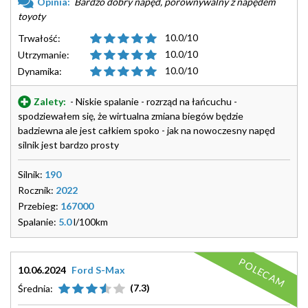
Opinia:
Bardzo dobry napęd, porównywalny z napędem
toyoty
10.0/10
Trwałość:
10.0/10
Utrzymanie:
10.0/10
Dynamika:
Zalety:
- Niskie spalanie - rozrząd na łańcuchu -
spodziewałem się, że wirtualna zmiana biegów będzie
badziewna ale jest całkiem spoko - jak na nowoczesny napęd
silnik jest bardzo prosty
Silnik:
190
Rocznik:
2022
Przebieg:
167000
Spalanie:
5.0
l/100km
POLECAM
10.06.2024
Ford S-Max
(7.3)
Średnia: