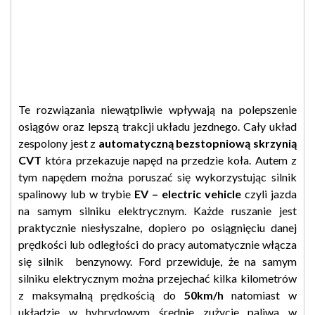
Te rozwiązania niewątpliwie wpływają na polepszenie
osiągów oraz lepszą trakcji układu jezdnego. Cały układ
zespolony jest z
automatyczną bezstopniową skrzynią
CVT
która przekazuje napęd na przedzie koła. Autem z
tym napędem można poruszać się wykorzystując silnik
spalinowy lub w trybie
EV – electric vehicle
czyli jazda
na samym silniku elektrycznym. Każde ruszanie jest
praktycznie niesłyszalne, dopiero po osiągnięciu danej
prędkości lub odległości do pracy automatycznie włącza
się silnik benzynowy. Ford przewiduje, że na samym
silniku elektrycznym można przejechać kilka kilometrów
z maksymalną prędkością do
50km/h
natomiast w
układzie w hybrydowym średnie zużycie paliwa w