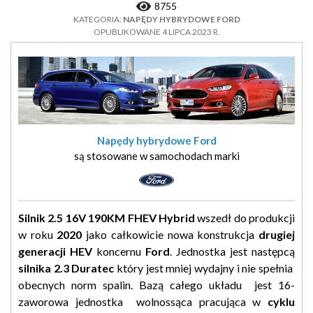
8755
KATEGORIA:
NAPĘDY HYBRYDOWE FORD
OPUBLIKOWANE 4 LIPCA 2023 R.
Napędy hybrydowe Ford
są stosowane w samochodach marki
Silnik 2.5 16V 190KM FHEV Hybrid
wszedł do produkcji
w roku
2020
jako całkowicie nowa konstrukcja
drugiej
generacji HEV
koncernu
Ford
. Jednostka jest następcą
silnika 2.3
Duratec
który jest mniej wydajny i nie spełnia
obecnych norm spalin. Bazą całego układu jest 16-
zaworowa jednostka wolnossąca pracująca w
cyklu