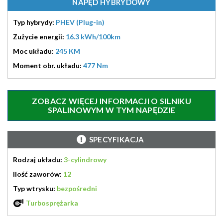
NAPĘD HYBRYDOWY
Typ hybrydy:
PHEV (Plug-in)
Zużycie energii:
16.3 kWh/100km
Moc układu:
245 KM
Moment obr. układu:
477 Nm
ZOBACZ WIĘCEJ INFORMACJI O SILNIKU
SPALINOWYM W TYM NAPĘDZIE
SPECYFIKACJA
Rodzaj układu:
3-cylindrowy
Ilość zaworów:
12
Typ wtrysku:
bezpośredni
Turbosprężarka