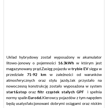
Układ hybrydowy został wyposażony w akumulator
litowo-jonowy o pojemności
16.3kWh
w którym jest
magazynowany prąd.Zasięg pojazdu w
trybie EV
sięga w
przedziale
71-92 km
w zależności od warunków
atmosferycznych oraz stylu jazdy.Jak przystało na
nowoczesną konstrukcję zostało wyposażona w system
start&stop
oraz
filtr cząstek stałych GPF
i spełnia
normy spalin
Euro6d.
Kierowcy pojazdów z tym napędem
będą usatysfakcjonowani dobrymi osiągami oraz niskim