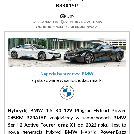
B38A15P
509
KATEGORIA:
NAPĘDY HYBRYDOWE BMW
OPUBLIKOWANE 12 SIERPNIA 2024 R.
Napędy hybrydowe BMW
są stosowane w samochodach marki
Hybrydę BMW 1.5 R3 12V Plug-in Hybrid Power
245KM B38A15P
znajdziemy w samochodach
BMW
Serii 2 Active Tourer oraz X1 od 2022 roku
. Jest to
nowa generacja hybryd
BMW Hybrid Power.
Bazą