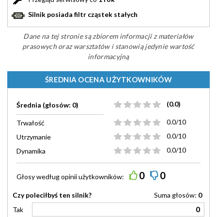
Silnik posiada filtr cząstek stałych
Dane na tej stronie są zbiorem informacji z materiałów
prasowych oraz warsztatów i stanowią jedynie wartość
informacyjną
ŚREDNIA OCENA UŻYTKOWNIKÓW
(0.0)
Średnia (głosów: 0)
0.0/10
Trwałość
0.0/10
Utrzymanie
0.0/10
Dynamika
0
0
Głosy według
opinii
użytkowników:
Czy poleciłbyś ten silnik?
Suma głosów:
0
0
Tak