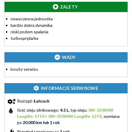
ZALETY
nowoczesna jednostka
bardzo dobra dynamika
niski poziom spalania
turbosprężarka
WADY
koszty serwisu
INFORMACJE SERWISOWE
Rozrząd:
Łańcuch
Ilość oleju silnikowego:
4.5 L
, typ oleju:
0W-20 BMW
Longlife-17 FE+ 0W-30 BMW Longlife-12 FE
, wymiana
po
20.000 km lub 1 rok
Przegląd serwisowy co
1 rok