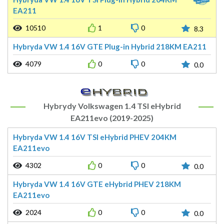
EA211
10510
1
0
8.3
Hybryda VW 1.4 16V GTE Plug-in Hybrid 218KM EA211
4079
0
0
0.0
Hybrydy Volkswagen 1.4 TSI eHybrid
EA211evo (2019-2025)
Hybryda VW 1.4 16V TSI eHybrid PHEV 204KM
EA211evo
4302
0
0
0.0
Hybryda VW 1.4 16V GTE eHybrid PHEV 218KM
EA211evo
2024
0
0
0.0