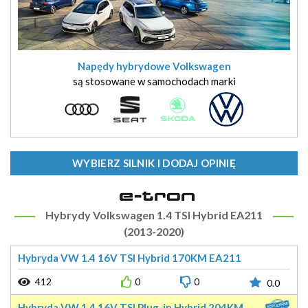
Napędy hybrydowe Volkswagen
są stosowane w samochodach marki
WYBIERZ SILNIK I DODAJ OPINIĘ
Hybrydy Volkswagen 1.4 TSI Hybrid EA211
(2013-2020)
Hybryda VW 1.4 16V TSI Hybrid 170KM EA211
412
0
0
0.0
Hybryda VW 1.4 16V TSI Plug-in Hybrid 204KM