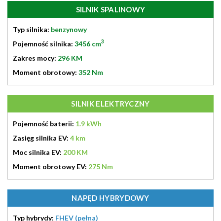
SILNIK SPALINOWY
Typ silnika:
benzynowy
3
Pojemność silnika:
3456 cm
Zakres mocy:
296 KM
Moment obrotowy:
352 Nm
SILNIK ELEKTRYCZNY
Pojemność baterii:
1.9 kWh
Zasięg silnika EV:
4 km
Moc silnika EV:
200 KM
Moment obrotowy EV:
275 Nm
NAPĘD HYBRYDOWY
Typ hybrydy:
FHEV (pełna)