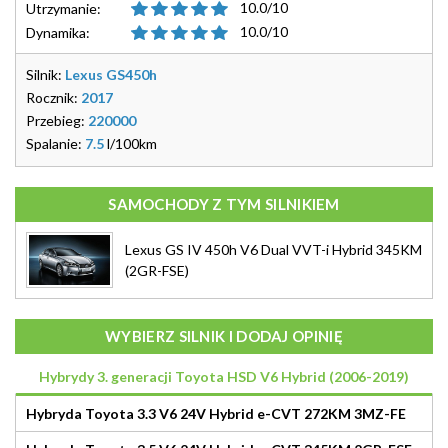
10.0/10
Utrzymanie:
10.0/10
Dynamika:
Silnik:
Lexus GS450h
Rocznik:
2017
Przebieg:
220000
Spalanie:
7.5
l/100km
SAMOCHODY Z TYM SILNIKIEM
Lexus GS IV 450h V6 Dual VVT-i Hybrid 345KM
(2GR-FSE)
WYBIERZ SILNIK I DODAJ OPINIĘ
Hybrydy 3. generacji Toyota HSD V6 Hybrid (2006-2019)
Hybryda Toyota 3.3 V6 24V Hybrid e-CVT 272KM 3MZ-FE