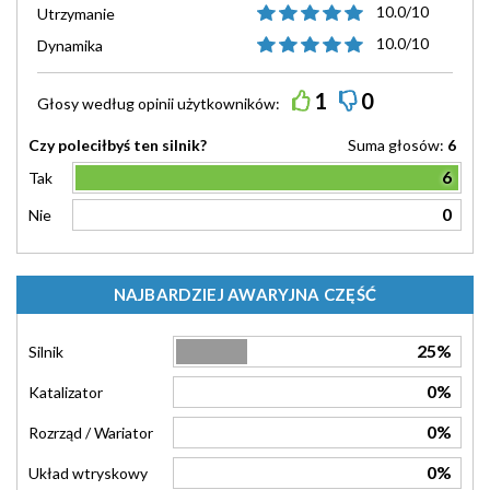
10.0/10
Utrzymanie
10.0/10
Dynamika
1
0
Głosy według
opinii
użytkowników:
Czy poleciłbyś ten silnik?
Suma głosów:
6
6
Tak
0
Nie
NAJBARDZIEJ AWARYJNA CZĘŚĆ
25%
Silnik
0%
Katalizator
0%
Rozrząd / Wariator
0%
Układ wtryskowy