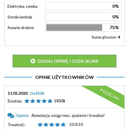
0%
Elektryka, cewka
0%
Sonda lambda
75%
Awarie drobne
Suma głosów:
4
DODAJ OPINIĘ I OCEŃ SILNIK
OPINIE UŻYTKOWNIKÓW
POLECAM
11.05.2020
Gs450h
(10.0)
Średnia:
Opinia:
Rewelacja, osiągi moc, spalanie i trwałość
10.0/10
Trwałość: